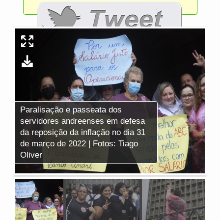
Paralisação e passeata dos
Pa
servidores andreenses em defesa
se
da reposição da inflação no dia 31
da
de março de 2022 | Fotos: Tiago
de
Oliver
Ol