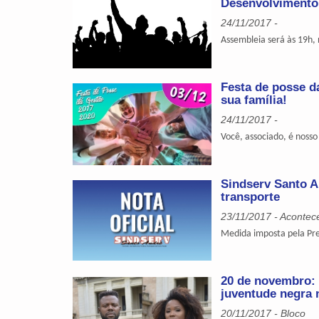
Desenvolvimento I
24/11/2017 -
Assembleia será às 19h, 
Festa de posse d
sua família!
24/11/2017 -
Você, associado, é nosso
Sindserv Santo A
transporte
23/11/2017 - Acontec
Medida imposta pela Pre
20 de novembro: 
juventude negra 
20/11/2017 - Bloco