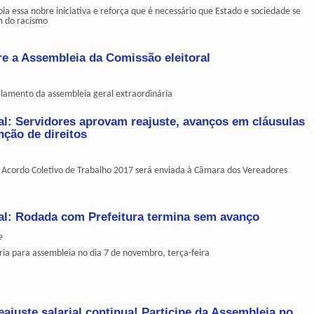
ia essa nobre iniciativa e reforça que é necessário que Estado e sociedade se
 do racismo
 a Assembleia da Comissão eleitoral
elamento da assembleia geral extraordinária
l: Servidores aprovam reajuste, avanços em cláusulas
nção de direitos
Acordo Coletivo de Trabalho 2017 será enviada à Câmara dos Vereadores
al: Rodada com Prefeitura termina sem avanço
e
ria para assembleia no dia 7 de novembro, terça-feira
eajuste salarial continua! Participe da Assembleia no