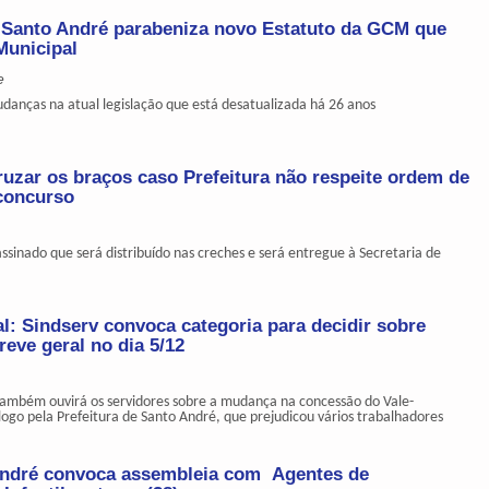
v Santo André parabeniza novo Estatuto da GCM que
Municipal
e
udanças na atual legislação que está desatualizada há 26 anos
zar os braços caso Prefeitura não respeite ordem de
 concurso
assinado que será distribuído nas creches e será entregue à Secretaria de
al: Sindserv convoca categoria para decidir sobre
reve geral no dia 5/12
 também ouvirá os servidores sobre a mudança na concessão do Vale-
logo pela Prefeitura de Santo André, que prejudicou vários trabalhadores
André convoca assembleia com Agentes de