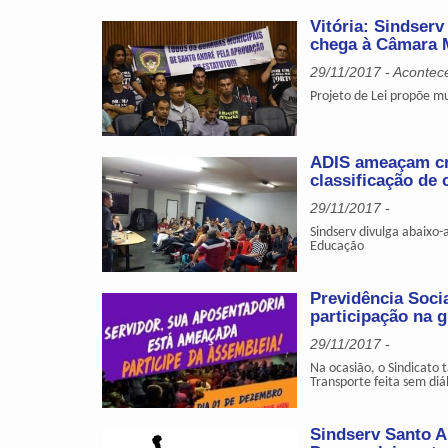
Vitória: Sindser
chega à Câmara 
29/11/2017 - Acontec
Projeto de Lei propõe m
ADIS ameaçam cru
classificação de
29/11/2017 -
Sindserv divulga abaixo-
Educação
Previdência Soci
participação na g
29/11/2017 -
Na ocasião, o Sindicato
Transporte feita sem diá
Sindserv Santo 